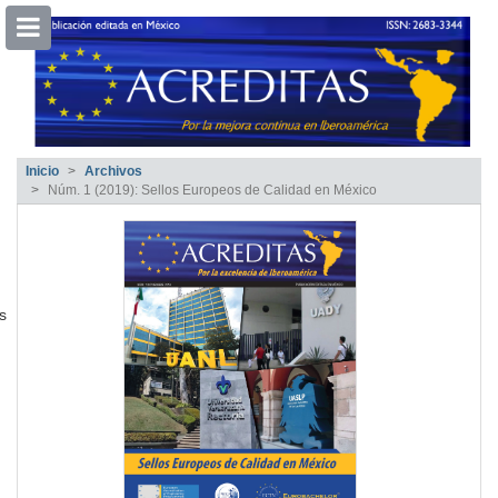
##plugins.themes.bootstrap3.accessible
##plugins.themes.bootstrap3.accessible_menu.main_navigation##
##plugins.themes.bootstrap3.accessible_menu.main_content##
##plugins.themes.bootstrap3.accessible_menu.sidebar##
Inicio
Archivos
Núm. 1 (2019): Sellos Europeos de Calidad en México
s